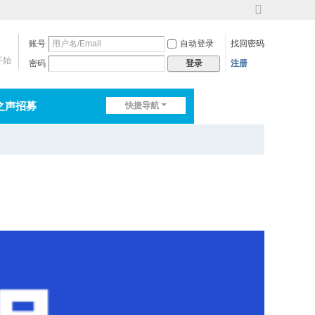
切
换
账号
自动登录
找回密码
到
宽
开始
密码
注册
登录
版
之声招募
快捷导航
排行榜
淘帖
日志