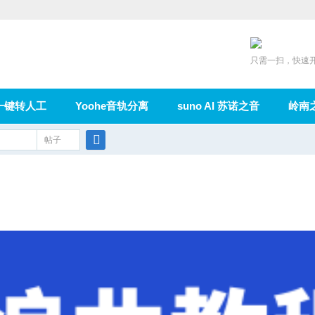
只需一扫，快速
一键转人工
Yoohe音轨分离
suno AI 苏诺之音
岭南
充值
帖子
在线论坛
群组
导读
家园
广播
搜
索