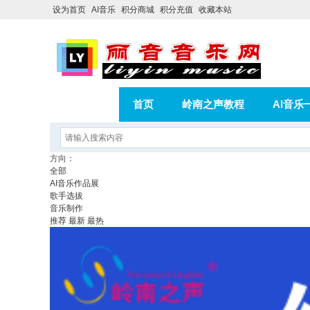
设为首页
AI音乐
积分商城
积分充值
收藏本站
首页
岭南之声教程
AI音乐
AI歌曲转版权歌曲实操教程
积分
方向：
全部
相册
分享
记录
AI音乐作品展
歌手选拔
音乐制作
推荐
最新
最热