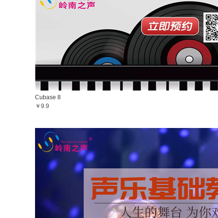
Cubase 8
￥9.9