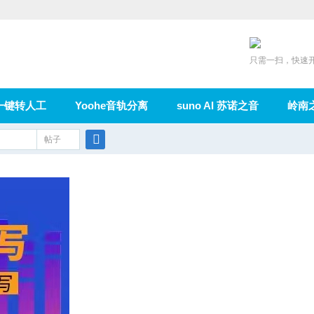
只需一扫，快速
一键转人工
Yoohe音轨分离
suno AI 苏诺之音
岭南
充值
帖子
在线论坛
群组
导读
家园
广播
搜
索