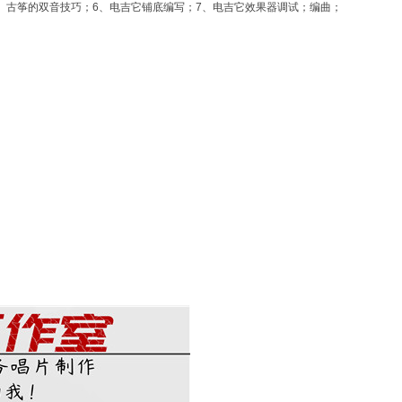
5、古筝的双音技巧；6、电吉它铺底编写；7、电吉它效果器调试；编曲；