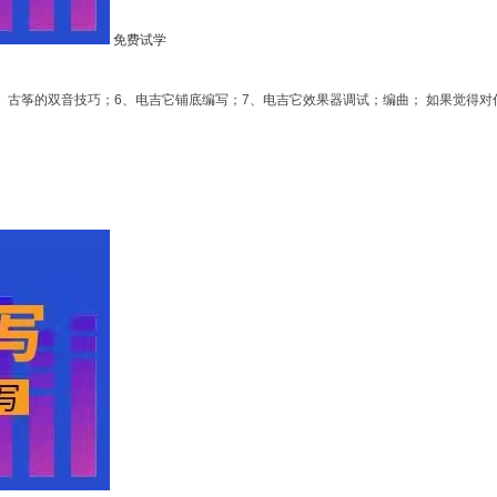
免费试学
5、古筝的双音技巧；6、电吉它铺底编写；7、电吉它效果器调试；编曲； 如果觉得