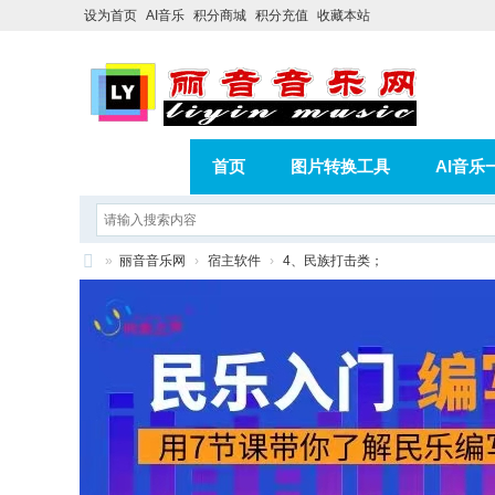
设为首页
AI音乐
积分商城
积分充值
收藏本站
首页
图片转换工具
AI音乐
AI歌曲转版权歌曲实操教程
积分
»
丽音音乐网
›
宿主软件
›
4、民族打击类；
相册
分享
记录