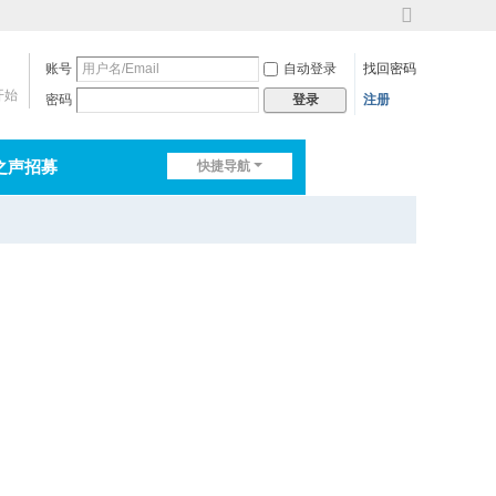
切
换
账号
自动登录
找回密码
到
宽
开始
密码
注册
登录
版
之声招募
快捷导航
排行榜
淘帖
日志