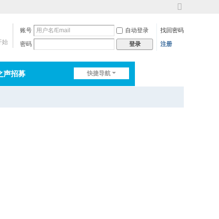
切
换
账号
自动登录
找回密码
到
宽
开始
密码
注册
登录
版
之声招募
快捷导航
排行榜
淘帖
日志