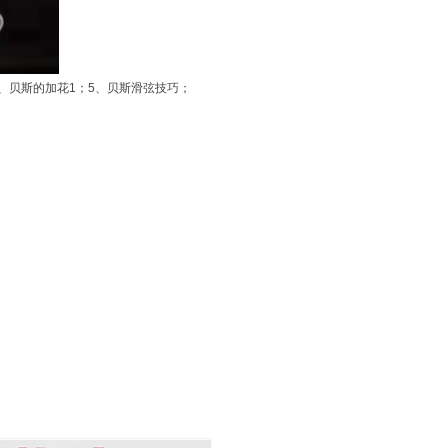
4、贝斯的加花1；5、贝斯滑弦技巧；