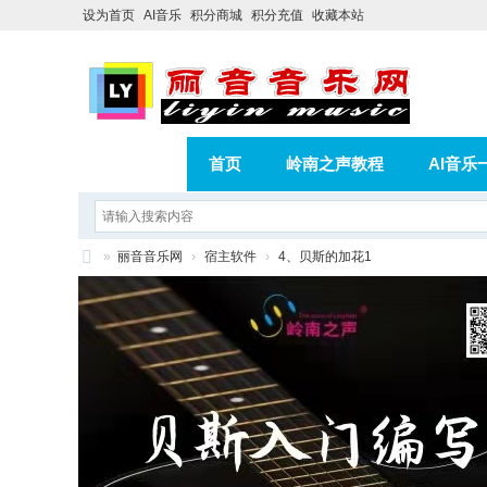
设为首页
AI音乐
积分商城
积分充值
收藏本站
首页
岭南之声教程
AI音乐
AI歌曲转版权歌曲实操教程
积分
»
丽音音乐网
›
宿主软件
›
4、贝斯的加花1
相册
分享
记录