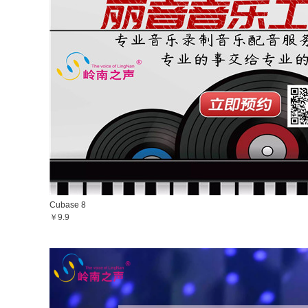
Cubase 8
￥9.9