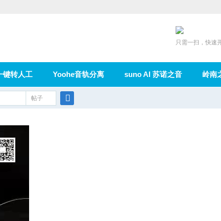
只需一扫，快速
一键转人工
Yoohe音轨分离
suno AI 苏诺之音
岭南
充值
帖子
在线论坛
群组
导读
家园
广播
搜
索