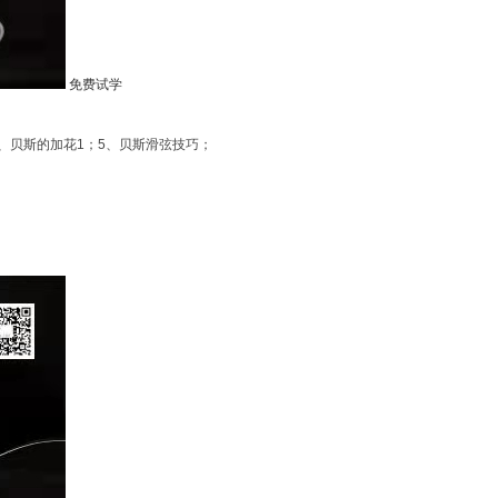
免费试学
4、贝斯的加花1；5、贝斯滑弦技巧；