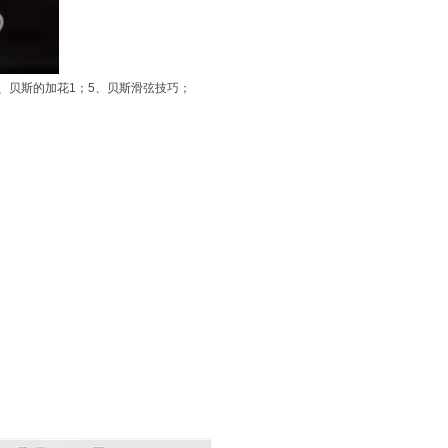
4、贝斯的加花1；5、贝斯滑弦技巧；