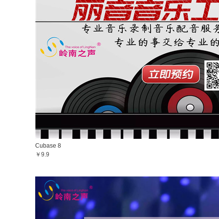
Cubase 8
￥9.9