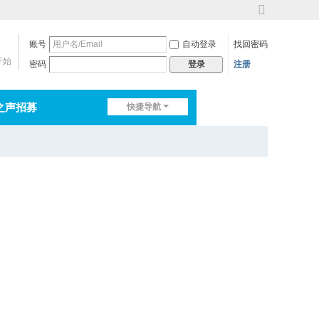
切
换
账号
自动登录
找回密码
到
宽
开始
密码
注册
登录
版
之声招募
快捷导航
排行榜
淘帖
日志