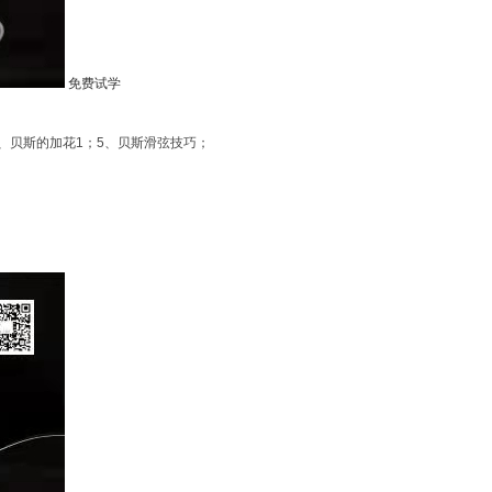
免费试学
4、贝斯的加花1；5、贝斯滑弦技巧；