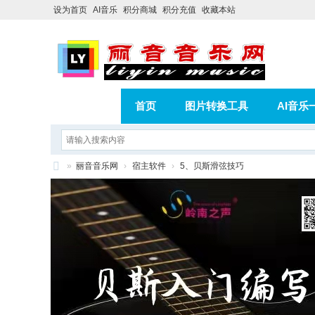
设为首页
AI音乐
积分商城
积分充值
收藏本站
首页
图片转换工具
AI音乐
AI歌曲转版权歌曲实操教程
积分
»
丽音音乐网
›
宿主软件
›
5、贝斯滑弦技巧
相册
分享
记录