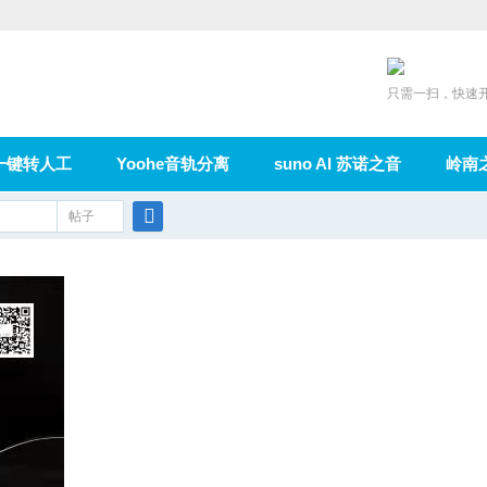
只需一扫，快速
一键转人工
Yoohe音轨分离
suno AI 苏诺之音
岭南
充值
帖子
在线论坛
群组
导读
家园
广播
搜
索