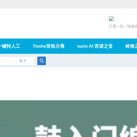
只需一扫，快速
一键转人工
Yoohe音轨分离
suno AI 苏诺之音
岭南
充值
帖子
在线论坛
群组
导读
家园
广播
搜
索