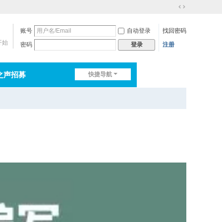
切
换
账号
自动登录
找回密码
到
宽
开始
密码
注册
登录
版
之声招募
快捷导航
排行榜
淘帖
日志