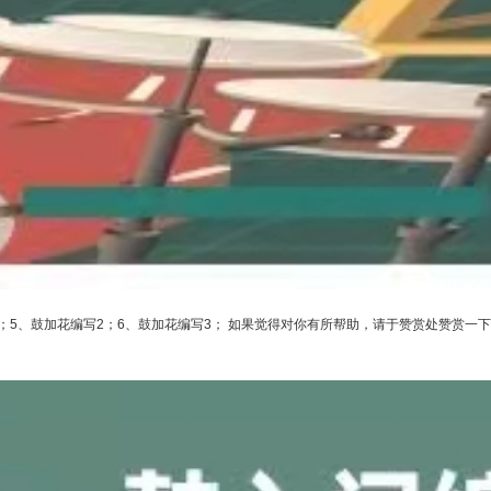
1；5、鼓加花编写2；6、鼓加花编写3； 如果觉得对你有所帮助，请于赞赏处赞赏一