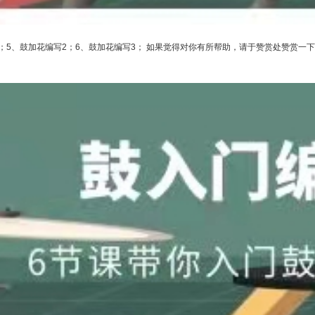
1；5、鼓加花编写2；6、鼓加花编写3； 如果觉得对你有所帮助，请于赞赏处赞赏一