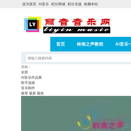
设为首页
AI音乐
积分商城
积分充值
收藏本站
首页
岭南之声教程
AI音乐
AI歌曲转版权歌曲实操教程
积分
方向：
全部
相册
分享
记录
AI音乐作品展
歌手选拔
音乐制作
推荐
最新
最热