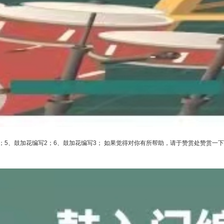
1；5、鼓加花编写2；6、鼓加花编写3； 如果觉得对你有所帮助，请于赞赏处赞赏一