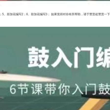
1；5、鼓加花编写2；6、鼓加花编写3； 如果觉得对你有所帮助，请于赞赏处赞赏一