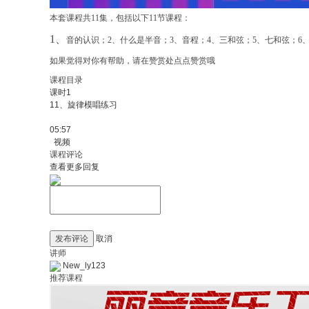
本套课程共
11
集，包括以下
11
节课程：
1、
音的认识；
2
、什么是半音；
3
、音程；
4
、三和弦；
5
、七和弦；
6
如果觉得对你有帮助，请在赞赏处点点赞赏哦
课程目录
课时1
11、旋律模唱练习
05:57
视频
课程评论
查看更多回复
发布评论
取消
讲师
New_ly123
推荐课程