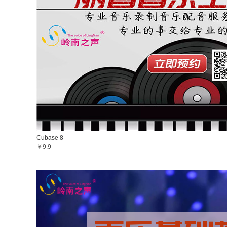
Cubase 8
￥9.9