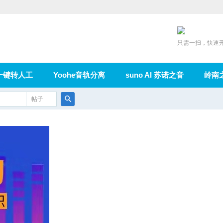
只需一扫，快速
一键转人工
Yoohe音轨分离
suno AI 苏诺之音
岭南
充值
帖子
在线论坛
群组
导读
家园
广播
搜
索