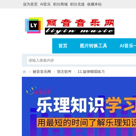
设为首页
AI音乐
积分商城
积分充值
收藏本站
首页
图片转换工具
AI音乐
AI歌曲转版权歌曲实操教程
积分
»
丽音音乐网
›
宿主软件
›
11.旋律模唱练习
相册
分享
记录