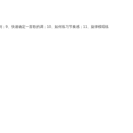
则；9、快速确定一首歌的调；10、如何练习节奏感；11、旋律模唱练