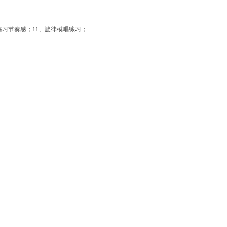
练习节奏感；
11
、旋律模唱练习；