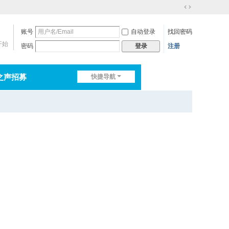
切
换
账号
自动登录
找回密码
到
宽
开始
密码
注册
登录
版
之声招募
快捷导航
排行榜
淘帖
日志