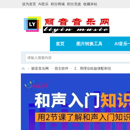
设为首页
AI音乐
积分商城
积分充值
收藏本站
首页
图片转换工具
AI音乐
AI歌曲转版权歌曲实操教程
积分
»
丽音音乐网
›
宿主软件
›
2、用理论给旋律配和弦
相册
分享
记录