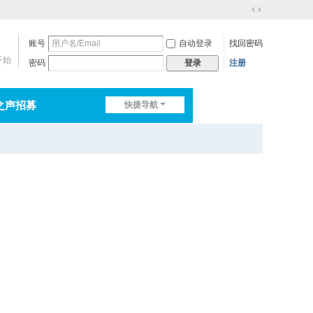
切
换
账号
自动登录
找回密码
到
宽
开始
密码
注册
登录
版
之声招募
快捷导航
排行榜
淘帖
日志