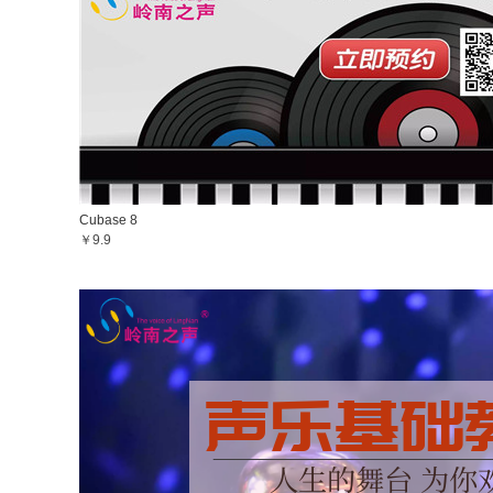
Cubase 8
￥9.9