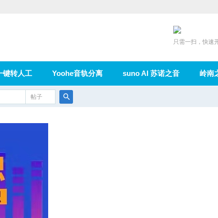
只需一扫，快速
一键转人工
Yoohe音轨分离
suno AI 苏诺之音
岭南
充值
帖子
在线论坛
群组
导读
家园
广播
搜
索