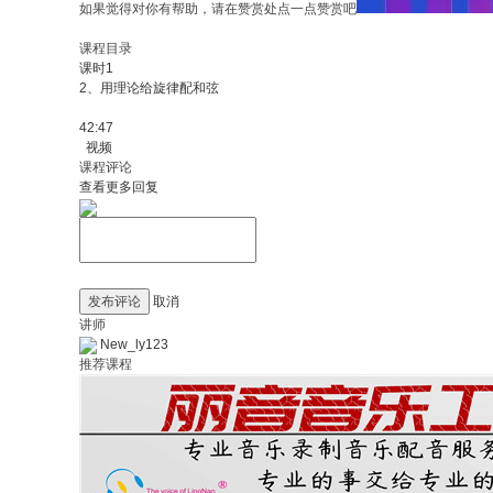
如果觉得对你有帮助，请在赞赏处点一点赞赏吧
课程目录
课时1
2、用理论给旋律配和弦
42:47
视频
课程评论
查看更多回复
发布评论
取消
讲师
New_ly123
推荐课程