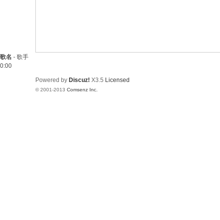
歌名
-
歌手
0:00
Powered by
Discuz!
X3.5
Licensed
© 2001-2013
Comsenz Inc.