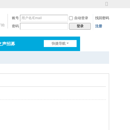
切
换
账号
自动登录
找回密码
到
宽
开始
密码
注册
登录
版
之声招募
快捷导航
排行榜
淘帖
日志