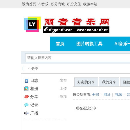
设为首页
AI音乐
积分商城
积分充值
收藏本站
首页
图片转换工具
AI音乐
AI歌曲转版权歌曲实操教程
积分
›
分享
相册
分享
记录
丽
日志
发布
好友的分享
我的分享
随
音
相册
上传
音
按类型查看:
全部
|
网址
|
视频
|
分享
添加
乐
记录
现在还没分享
网
广播