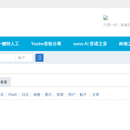
只需一扫，快速
一键转人工
Yoohe音轨分离
suno AI 苏诺之音
岭南
充值
帖子
在线论坛
群组
导读
家园
广播
搜
索
便看看
音乐
|
Flash
|
日志
|
相册
|
图片
|
投票
|
用户
|
帖子
|
文章