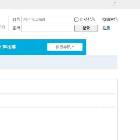
切
换
账号
自动登录
找回密码
到
宽
开始
密码
注册
登录
版
之声招募
快捷导航
排行榜
淘帖
日志