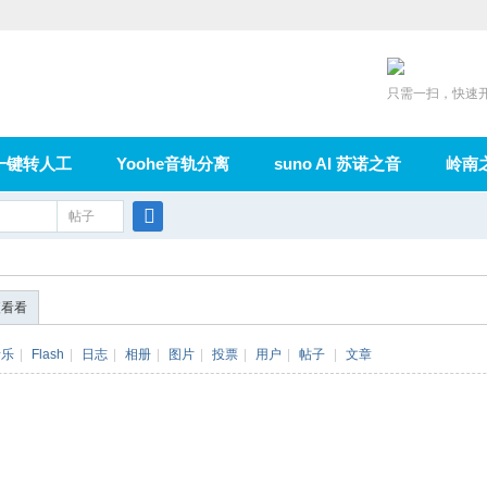
只需一扫，快速
一键转人工
Yoohe音轨分离
suno AI 苏诺之音
岭南
充值
帖子
在线论坛
群组
导读
家园
广播
搜
索
便看看
音乐
|
Flash
|
日志
|
相册
|
图片
|
投票
|
用户
|
帖子
|
文章