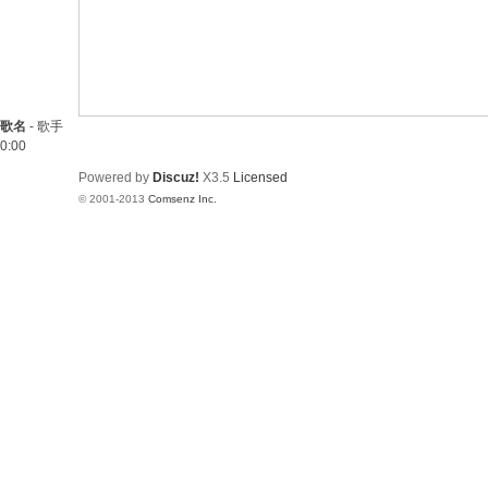
歌名
-
歌手
0:00
Powered by
Discuz!
X3.5
Licensed
© 2001-2013
Comsenz Inc.