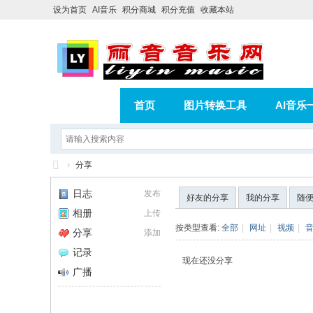
设为首页
AI音乐
积分商城
积分充值
收藏本站
首页
图片转换工具
AI音乐
AI歌曲转版权歌曲实操教程
积分
›
分享
相册
分享
记录
丽
日志
发布
好友的分享
我的分享
随
音
相册
上传
音
按类型查看:
全部
|
网址
|
视频
|
分享
添加
乐
记录
现在还没分享
网
广播