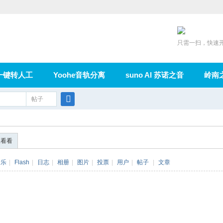
只需一扫，快速
一键转人工
Yoohe音轨分离
suno AI 苏诺之音
岭南
充值
帖子
在线论坛
群组
导读
家园
广播
搜
索
便看看
音乐
|
Flash
|
日志
|
相册
|
图片
|
投票
|
用户
|
帖子
|
文章