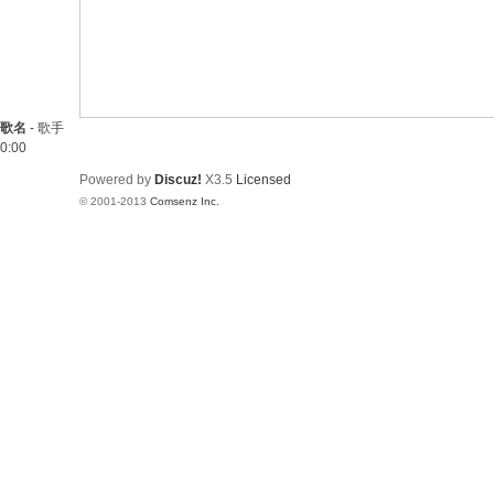
歌名
-
歌手
0:00
Powered by
Discuz!
X3.5
Licensed
© 2001-2013
Comsenz Inc.