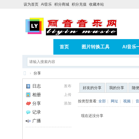
设为首页
AI音乐
积分商城
积分充值
收藏本站
首页
图片转换工具
AI音乐
AI歌曲转版权歌曲实操教程
积分
›
分享
相册
分享
记录
丽
日志
发布
好友的分享
我的分享
随
音
相册
上传
音
按类型查看:
全部
|
网址
|
视频
|
分享
添加
乐
记录
现在还没分享
网
广播