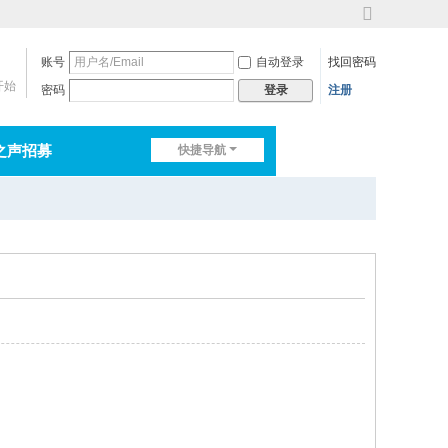
切
换
账号
自动登录
找回密码
到
宽
开始
密码
注册
登录
版
之声招募
快捷导航
排行榜
淘帖
日志