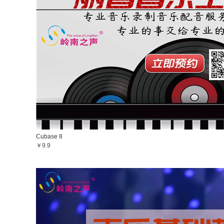
Cubase 8
￥9.9