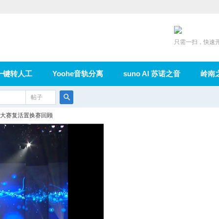
只需一扫，快速
一键转人工
Yoohe音轨分离
suno AI 苏诺之音
岭南
充值
帖子
在线论坛
群组
导读
家园
广播
搜
大赛复活置换赛回顾
索