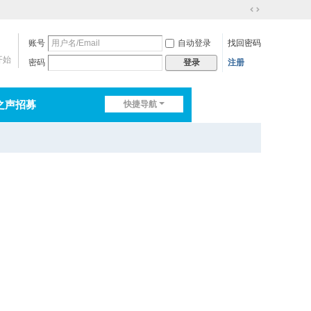
切
换
账号
自动登录
找回密码
到
宽
开始
密码
注册
登录
版
之声招募
快捷导航
排行榜
淘帖
日志