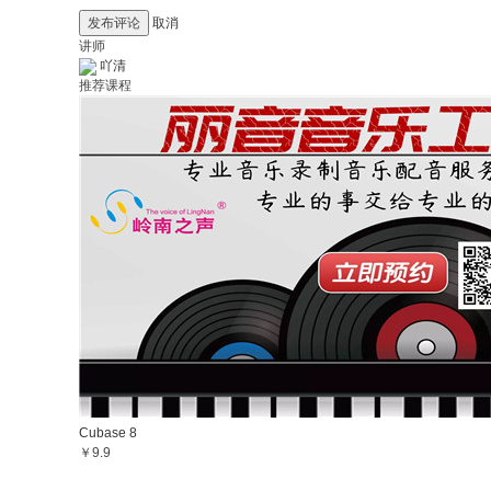
发布评论
取消
讲师
吖清
推荐课程
Cubase 8
￥9.9