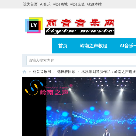
设为首页
AI音乐
积分商城
积分充值
收藏本站
首页
岭南之声教程
AI音乐
AI歌曲转版权歌曲实操教程
积分
»
丽音音乐网
›
选拔赛回顾
›
木泓策划导演作品：岭南之声选拔
相册
分享
记录