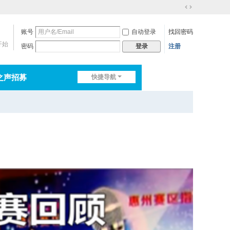
切
换
账号
自动登录
找回密码
到
宽
开始
密码
注册
登录
版
之声招募
快捷导航
排行榜
淘帖
日志