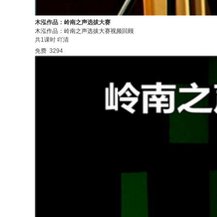
木泓作品：岭南之声选拔大赛
木泓作品：岭南之声选拔大赛视频回顾
共1课时
吖清
免费
3294