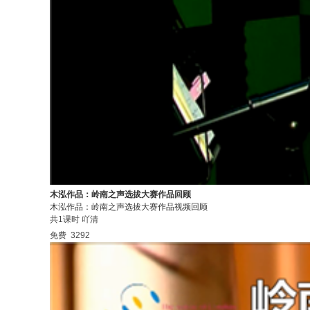
木泓作品：岭南之声选拔大赛作品回顾
木泓作品：岭南之声选拔大赛作品视频回顾
共1课时
吖清
免费
3292