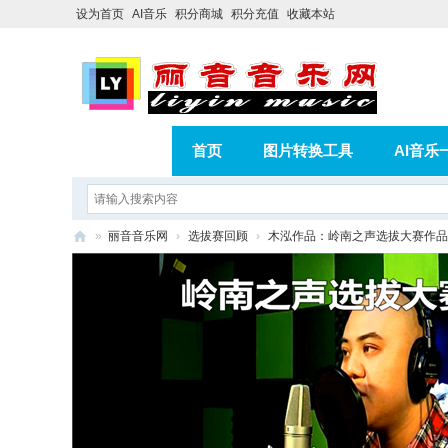
设为首页
AI音乐
积分商城
积分充值
收藏本站
首页
图片转换工具
AI音乐
AI歌曲转版权歌曲实操教程
积分
»
丽音音乐网
›
选拔赛回顾
›
木泓作品：岭南之声选拔大赛作品
相册
分享
记录