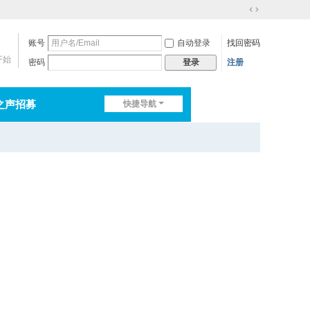
切
换
账号
自动登录
找回密码
到
宽
开始
密码
注册
登录
版
之声招募
快捷导航
排行榜
淘帖
日志