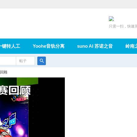
只需一扫，快速
一键转人工
Yoohe音轨分离
suno AI 苏诺之音
岭南
充值
帖子
在线论坛
群组
导读
家园
广播
搜
回顾
索