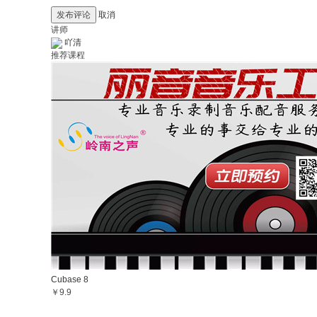
发布评论
取消
讲师
吖清
推荐课程
Cubase 8
￥9.9