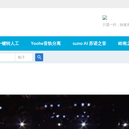
只需一扫，快速
一键转人工
Yoohe音轨分离
suno AI 苏诺之音
岭南
充值
帖子
在线论坛
群组
导读
家园
广播
搜
索