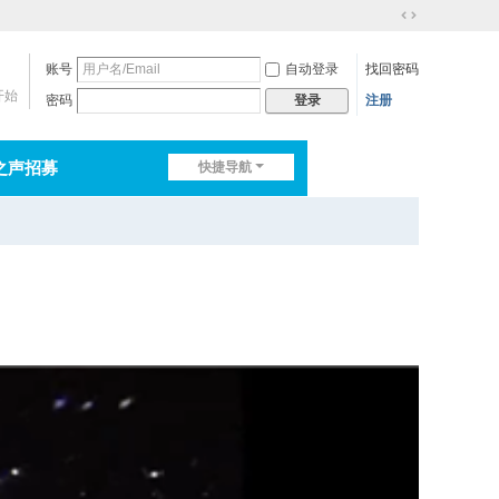
切
换
账号
自动登录
找回密码
到
宽
开始
密码
注册
登录
版
之声招募
快捷导航
排行榜
淘帖
日志