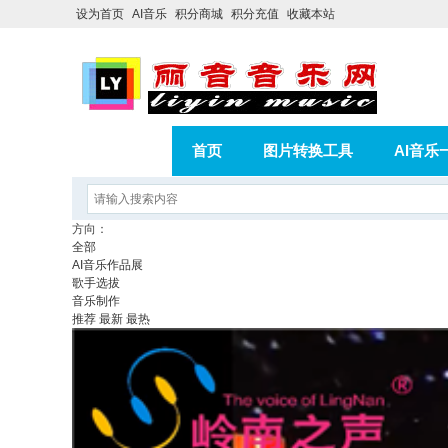
设为首页
AI音乐
积分商城
积分充值
收藏本站
首页
图片转换工具
AI音乐
AI歌曲转版权歌曲实操教程
积分
方向：
全部
相册
分享
记录
AI音乐作品展
歌手选拔
音乐制作
推荐
最新
最热