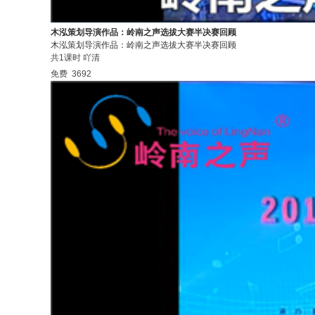
木泓策划导演作品：岭南之声选拔大赛半决赛回顾
木泓策划导演作品：岭南之声选拔大赛半决赛回顾
共1课时
吖清
免费
3692