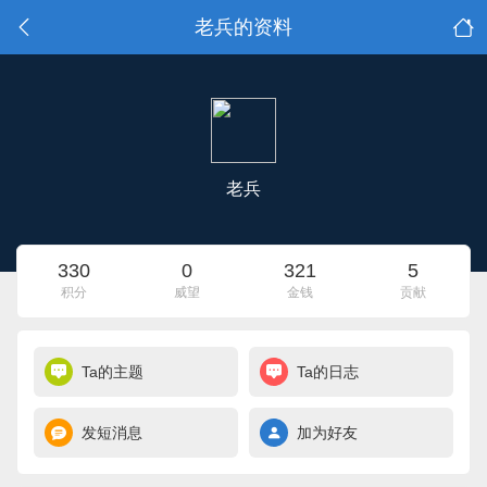
老兵的资料
老兵
330
0
321
5
积分
威望
金钱
贡献
Ta的主题
Ta的日志
发短消息
加为好友