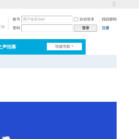
切
换
账号
自动登录
找回密码
到
宽
开始
密码
注册
登录
版
之声招募
快捷导航
排行榜
淘帖
日志