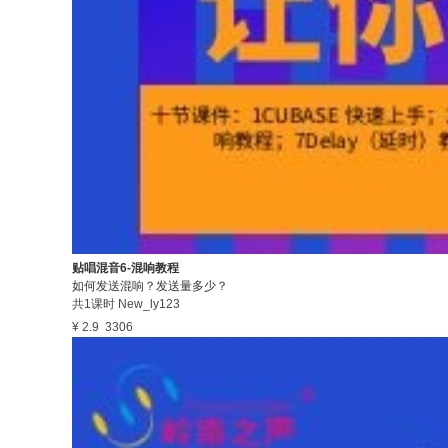
贴唱混音6-混响教程
如何发送混响？发送量多少？
共1课时
New_ly123
¥ 2.9
3306