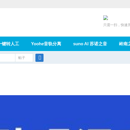
只需一扫，快速
一键转人工
Yoohe音轨分离
suno AI 苏诺之音
岭南
充值
帖子
在线论坛
群组
导读
家园
广播
搜
索