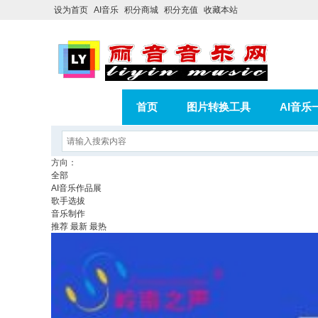
设为首页
AI音乐
积分商城
积分充值
收藏本站
首页
图片转换工具
AI音乐
AI歌曲转版权歌曲实操教程
积分
方向：
全部
相册
分享
记录
AI音乐作品展
歌手选拔
音乐制作
推荐
最新
最热