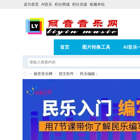
设为首页
AI音乐
积分商城
积分充值
收藏本站
首页
图片转换工具
AI音乐
AI歌曲转版权歌曲实操教程
积分
»
丽音音乐网
›
宿主软件
›
民乐编曲；
相册
分享
记录