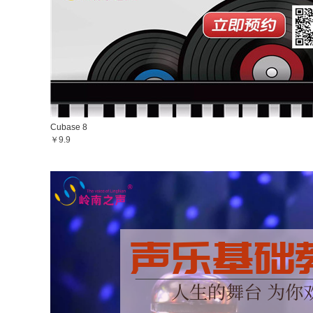
Cubase 8
￥9.9