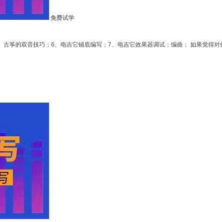
免费试学
5、古筝的双音技巧；6、电吉它铺底编写；7、电吉它效果器调试；编曲； 如果觉得