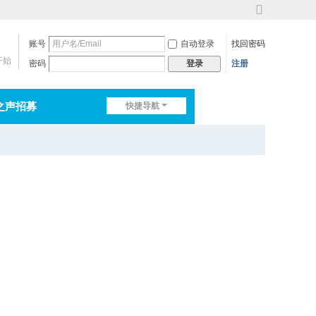
切
换
账号
自动登录
找回密码
到
宽
开始
密码
注册
登录
版
之声招募
快捷导航
排行榜
淘帖
日志