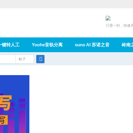
只需一扫，快速
一键转人工
Yoohe音轨分离
suno AI 苏诺之音
岭南
充值
帖子
在线论坛
群组
导读
家园
广播
搜
索