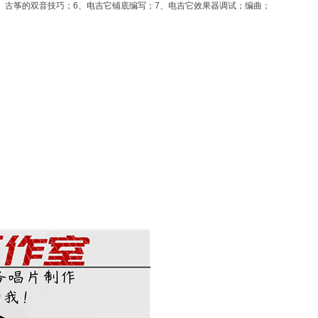
5、古筝的双音技巧；6、电吉它铺底编写；7、电吉它效果器调试；编曲；