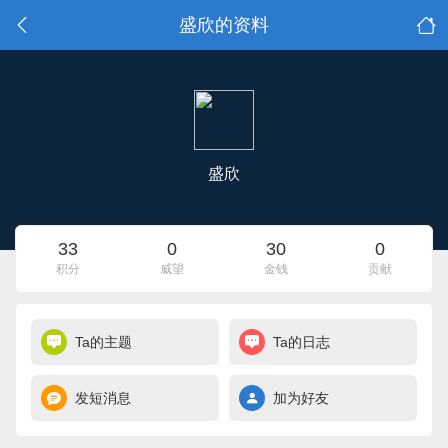
盛欣的资料
盛欣
33
0
30
0
积分
威望
金钱
贡献
Ta的主题
Ta的日志
发短消息
加为好友