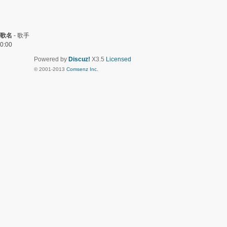
歌名
-
歌手
0:00
Powered by
Discuz!
X3.5
Licensed
© 2001-2013
Comsenz Inc.