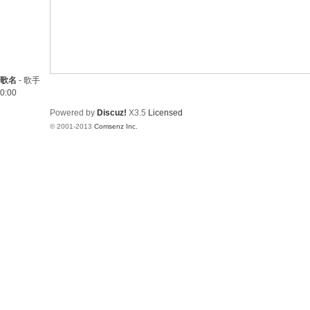
歌名
-
歌手
0:00
Powered by
Discuz!
X3.5
Licensed
© 2001-2013
Comsenz Inc.