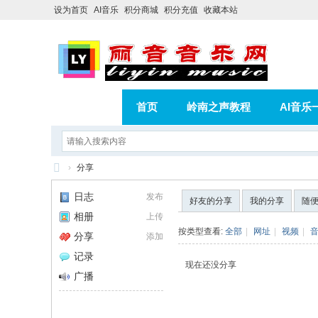
设为首页
AI音乐
积分商城
积分充值
收藏本站
首页
岭南之声教程
AI音乐
AI歌曲转版权歌曲实操教程
积分
›
分享
相册
分享
记录
丽
日志
发布
好友的分享
我的分享
随
音
相册
上传
音
按类型查看:
全部
|
网址
|
视频
|
分享
添加
乐
记录
现在还没分享
网
广播