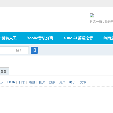
只需一扫，快速
一键转人工
Yoohe音轨分离
suno AI 苏诺之音
岭南
充值
帖子
在线论坛
群组
导读
家园
广播
搜
索
便看看
音乐
|
Flash
|
日志
|
相册
|
图片
|
投票
|
用户
|
帖子
|
文章