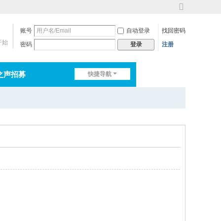
切
换
账号
自动登录
找回密码
到
宽
开始
密码
注册
登录
版
之声招募
快捷导航
排行榜
淘帖
日志