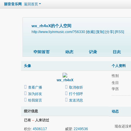
丽音音乐网
返回首页
wx_rh4vX的个人空间
http://www.liyinmusic.com/?56330
[收藏]
[复制]
[分享]
[RSS]
空间首页
动态
记录
日志
头像
个人资料
性别
wx_rh4vX
生日
查看广播
取消收听
学历
加为好友
打个招呼
给我留言
发送消息
统计信息
动态
已有
--
人来访过
现在还没
积分:
4506117
威望:
2249536