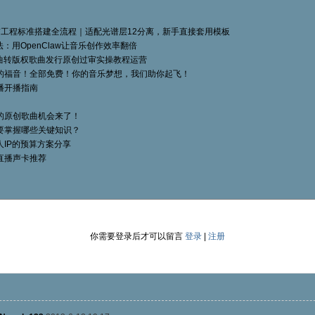
扒带工程标准搭建全流程｜适配光谱层12分离，新手直接套用模板
法：用OpenClaw让音乐创作效率翻倍
歌曲转版权歌曲发行原创过审实操教程运营
的福音！全部免费！你的音乐梦想，我们助你起飞！
播开播指南
的原创歌曲机会来了！
要掌握哪些关键知识？
人IP的预算方案分享
S 直播声卡推荐
你需要登录后才可以留言
登录
|
注册