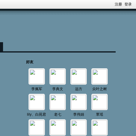
注册
登录
好友
李佩军
李典文
远方
尖叶之树
lily、白苑君
老七
李伟娟
覃瑶