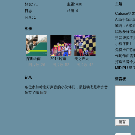
主题
好友:
71
主题:
438
日志:
--
相册:
4
Cubase
分享:
1
AI助手新玩
诚聘：AI
相册
唱歌爱好者
抖音虚拟主
小程序图片
免费推广你
作词作曲需
深圳岭南之声文化传播有限公司
2014岭南好声音光辉首场
美之声大赛海选现场
打造抖音个
图片数: 26
图片数: 52
图片数: 42
MIDIPLU
记录
留言板
各位参加岭南好声音的小伙伴们，最新动态是举办音
乐节了哦
回复
留言