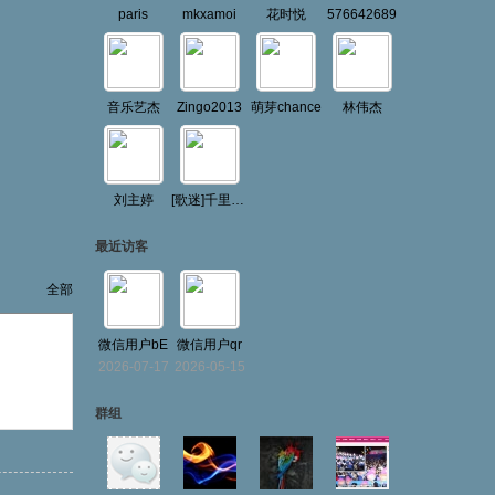
paris
mkxamoi
花时悦
576642689
音乐艺杰
Zingo2013
萌芽chance
林伟杰
刘主婷
[歌迷]千里寻缘
最近访客
全部
微信用户bE
微信用户qr
2026-07-17
2026-05-15
群组