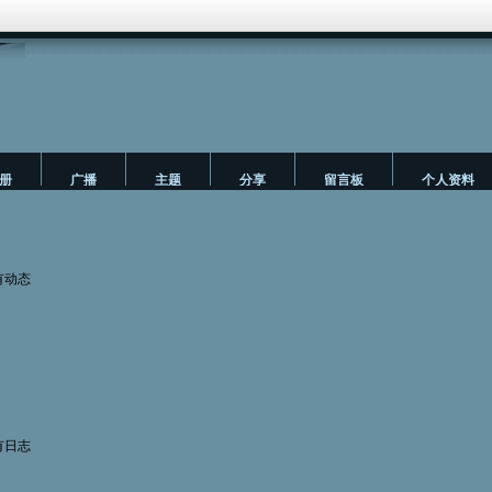
册
广播
主题
分享
留言板
个人资料
有动态
有日志