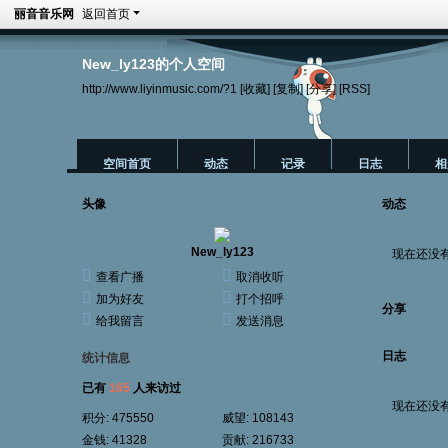
丽音音乐网
返回首页
New_ly123的个人空间
http://www.liyinmusic.com/?1
[收藏]
[复制]
[分享]
[RSS]
空间首页
动态
记录
日志
相
头像
动态
New_ly123
现在还没
查看广播
取消收听
加为好友
打个招呼
分享
给我留言
发送消息
日志
统计信息
已有
165
人来访过
现在还没
积分:
475550
威望:
108143
金钱:
41328
贡献:
216733