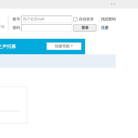
切
换
账号
自动登录
找回密码
到
宽
开始
密码
注册
登录
版
之声招募
快捷导航
排行榜
淘帖
日志