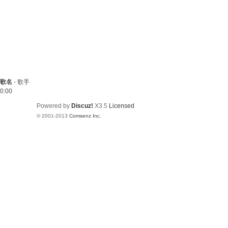
歌名
-
歌手
0:00
Powered by
Discuz!
X3.5
Licensed
© 2001-2013
Comsenz Inc.