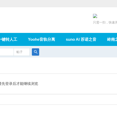
只需一扫，快速
一键转人工
Yoohe音轨分离
suno AI 苏诺之音
岭南
充值
帖子
在线论坛
群组
导读
家园
广播
搜
索
请先登录后才能继续浏览