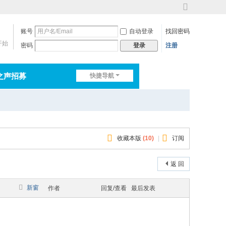
切
换
账号
自动登录
找回密码
到
宽
开始
密码
注册
登录
版
之声招募
快捷导航
排行榜
淘帖
日志
收藏本版
(
10
)
|
订阅
返 回
新窗
作者
回复/查看
最后发表