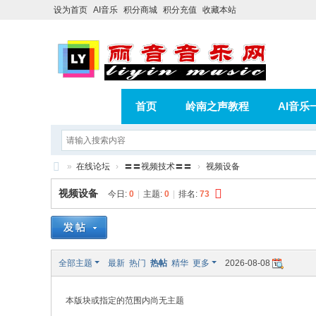
设为首页
AI音乐
积分商城
积分充值
收藏本站
首页
岭南之声教程
AI音乐
AI歌曲转版权歌曲实操教程
积分
»
在线论坛
›
〓〓视频技术〓〓
›
视频设备
相册
分享
记录
丽
视频设备
今日:
0
|
主题:
0
|
排名:
73
音
音
乐
全部主题
最新
热门
热帖
精华
更多
2026-08-08
网
本版块或指定的范围内尚无主题