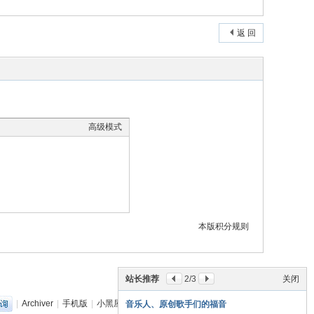
返 回
高级模式
本版积分规则
站长推荐
2
/3
关闭
|
Archiver
|
手机版
|
小黑屋
|
丽音音乐网
(
粤ICP备18151349号
)
音乐人、原创歌手们的福音