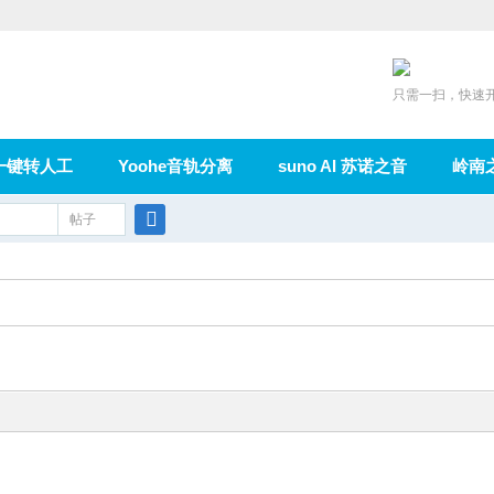
只需一扫，快速
一键转人工
Yoohe音轨分离
suno AI 苏诺之音
岭南
充值
帖子
在线论坛
群组
导读
家园
广播
搜
索