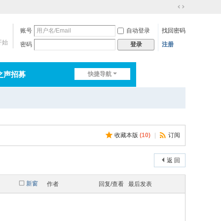
切
换
账号
自动登录
找回密码
到
宽
开始
密码
注册
登录
版
之声招募
快捷导航
排行榜
淘帖
日志
收藏本版
(
10
)
|
订阅
返 回
新窗
作者
回复/查看
最后发表