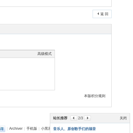
返 回
高级模式
本版积分规则
站长推荐
2
/3
关闭
|
Archiver
|
手机版
|
小黑屋
|
丽音音乐网
(
粤ICP备18151349号
)
音乐人、原创歌手们的福音