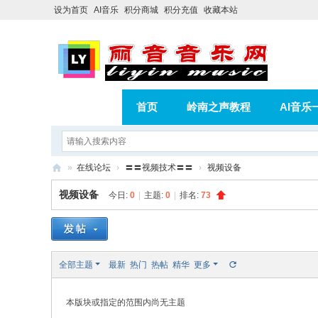
设为首页
AI音乐
积分商城
积分充值
收藏本站
首页
岭南之声教程
AI音乐
AI歌曲转版权歌曲实操教程
积分
»
在线论坛
›
〓〓视频技术〓〓
›
视频设备
相册
分享
记录
丽
视频设备
今日:
0
|
主题:
0
|
排名:
73
音
音
乐
全部主题
最新
热门
热帖
精华
更多
网
本版块或指定的范围内尚无主题