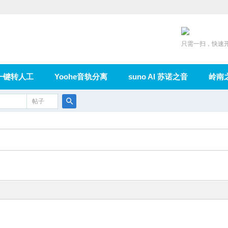
只需一扫，快速
一键转人工
Yoohe音轨分离
suno AI 苏诺之音
岭南
充值
帖子
在线论坛
群组
导读
家园
广播
搜
索