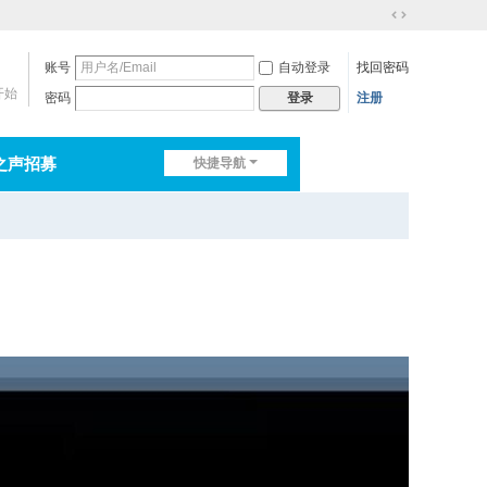
切
换
账号
自动登录
找回密码
到
宽
开始
密码
注册
登录
版
之声招募
快捷导航
排行榜
淘帖
日志