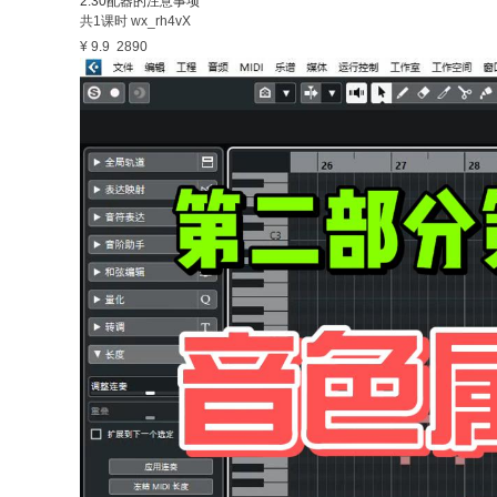
2.30配器的注意事项
共1课时
wx_rh4vX
¥ 9.9
2890