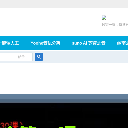
只需一扫，快速
一键转人工
Yoohe音轨分离
suno AI 苏诺之音
岭南
充值
帖子
在线论坛
群组
导读
家园
广播
搜
索