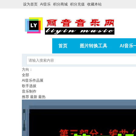
设为首页
AI音乐
积分商城
积分充值
收藏本站
首页
图片转换工具
AI音乐
AI歌曲转版权歌曲实操教程
积分
方向：
全部
相册
分享
记录
AI音乐作品展
歌手选拔
音乐制作
推荐
最新
最热