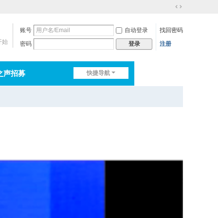
切
换
账号
自动登录
找回密码
到
宽
开始
密码
注册
登录
版
之声招募
快捷导航
排行榜
淘帖
日志