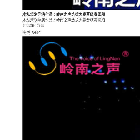
木泓策划导演作品：岭南之声选拔大赛晋级赛回顾
木泓策划导演作品：岭南之声选拔大赛晋级赛回顾
共1课时
吖清
免费
3496