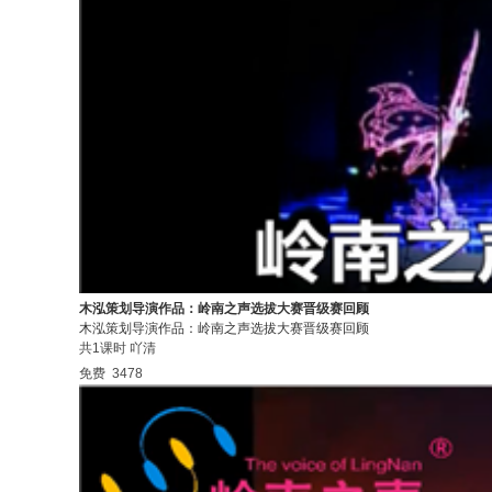
木泓策划导演作品：岭南之声选拔大赛晋级赛回顾
木泓策划导演作品：岭南之声选拔大赛晋级赛回顾
共1课时
吖清
免费
3478