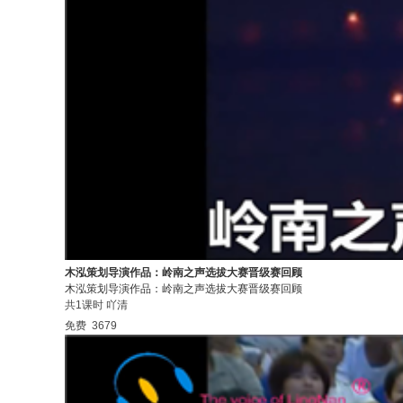
木泓策划导演作品：岭南之声选拔大赛晋级赛回顾
木泓策划导演作品：岭南之声选拔大赛晋级赛回顾
共1课时
吖清
免费
3679