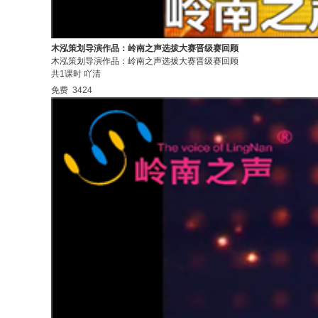
木泓策划导演作品：岭南之声选拔大赛晋级赛回顾
木泓策划导演作品：岭南之声选拔大赛晋级赛回顾
共1课时
吖清
免费
3424