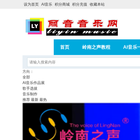
设为首页
AI音乐
积分商城
积分充值
收藏本站
首页
岭南之声教程
AI音乐
AI歌曲转版权歌曲实操教程
积分
方向：
全部
相册
分享
记录
AI音乐作品展
歌手选拔
音乐制作
推荐
最新
最热