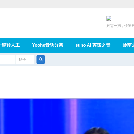
只需一扫，快速
一键转人工
Yoohe音轨分离
suno AI 苏诺之音
岭南
充值
帖子
在线论坛
群组
导读
家园
广播
搜
索