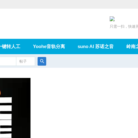
只需一扫，快速
一键转人工
Yoohe音轨分离
suno AI 苏诺之音
岭南
充值
帖子
在线论坛
群组
导读
家园
广播
搜
索