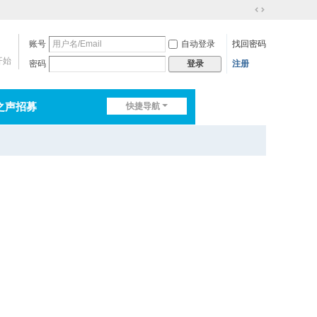
切
换
账号
自动登录
找回密码
到
宽
开始
密码
注册
登录
版
之声招募
快捷导航
排行榜
淘帖
日志