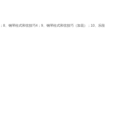
3；8、钢琴柱式和弦技巧4；9、钢琴柱式和弦技巧（加花）；10、乐段