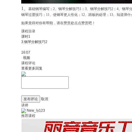
1、
基础钢琴编写；
2
、钢琴分解技巧
1
；
3
、钢琴分解技巧
2
；
4
、钢琴
钢琴过度技巧；
11
、使钢琴更人性化；
12
、踏板的处理；
13
、知道弹什
如果觉得对你有帮助，请在赞赏处点点赞赏吧！
课程目录
课时1
3.钢琴分解技巧2
16:07
视频
课程评论
查看更多回复
发布评论
取消
讲师
New_ly123
推荐课程