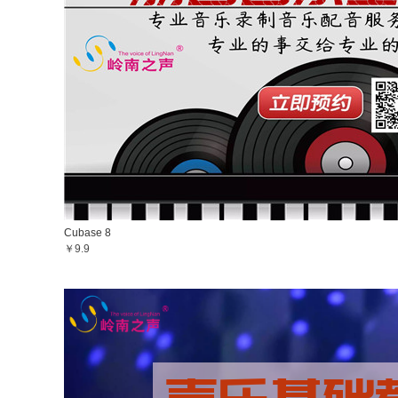
Cubase 8
￥9.9