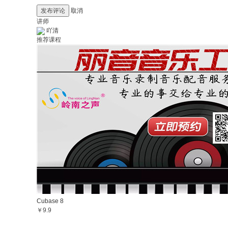
发布评论
取消
讲师
吖清
推荐课程
Cubase 8
￥9.9