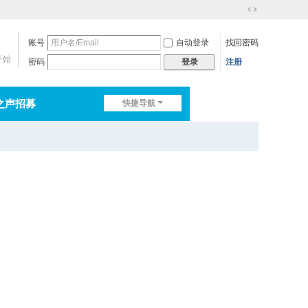
切
换
账号
自动登录
找回密码
到
宽
开始
密码
注册
登录
版
之声招募
快捷导航
排行榜
淘帖
日志