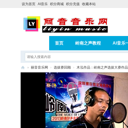
设为首页
AI音乐
积分商城
积分充值
收藏本站
首页
岭南之声教程
AI音乐
AI歌曲转版权歌曲实操教程
积分
»
丽音音乐网
›
选拔赛回顾
›
木泓作品：岭南之声选拔大赛作品
相册
分享
记录