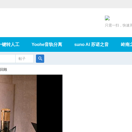
只需一扫，快速
一键转人工
Yoohe音轨分离
suno AI 苏诺之音
岭南
充值
帖子
在线论坛
群组
导读
家园
广播
搜
回顾
索