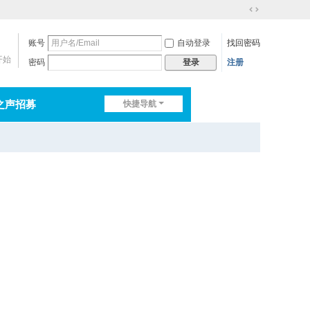
切
换
账号
自动登录
找回密码
到
宽
开始
密码
注册
登录
版
之声招募
快捷导航
排行榜
淘帖
日志