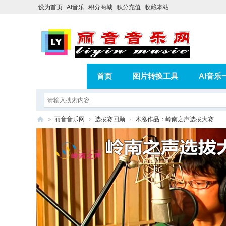
设为首页
AI音乐
积分商城
积分充值
收藏本站
首页
图片转换工具
AI音乐
AI歌曲转版权歌曲实操教程
积分
»
丽音音乐网
›
选拔赛回顾
›
木泓作品：岭南之声选拔大赛
相册
分享
记录