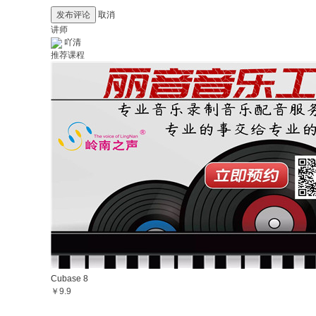
发布评论
取消
讲师
吖清
推荐课程
Cubase 8
￥9.9