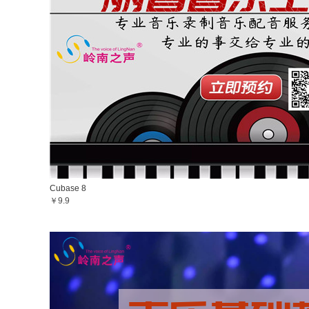
Cubase 8
￥9.9