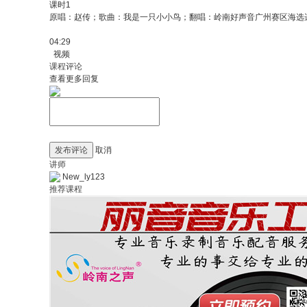
课时1
原唱：赵传；歌曲：我是一只小小鸟；翻唱：岭南好声音广州赛区海选
04:29
视频
课程评论
查看更多回复
发布评论
取消
讲师
New_ly123
推荐课程