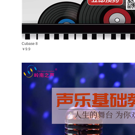
Cubase 8
￥9.9