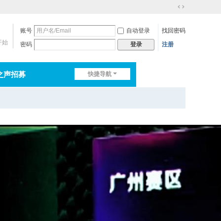
切
换
账号
自动登录
找回密码
到
宽
开始
密码
注册
登录
版
之声招募
快捷导航
排行榜
淘帖
日志