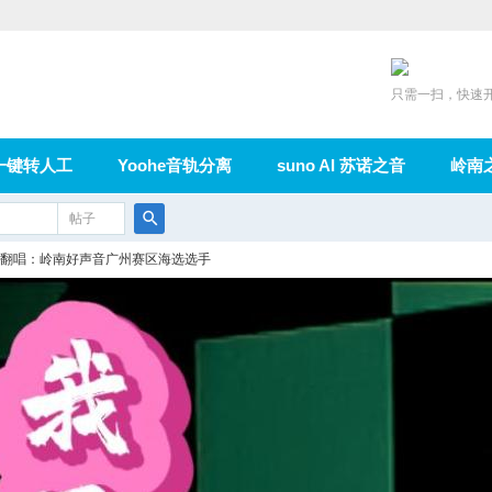
只需一扫，快速
一键转人工
Yoohe音轨分离
suno AI 苏诺之音
岭南
充值
帖子
在线论坛
群组
导读
家园
广播
搜
翻唱：岭南好声音广州赛区海选选手
索