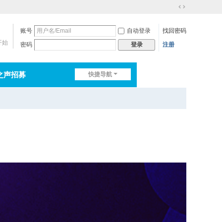
切
换
账号
自动登录
找回密码
到
宽
开始
密码
注册
登录
版
之声招募
快捷导航
排行榜
淘帖
日志