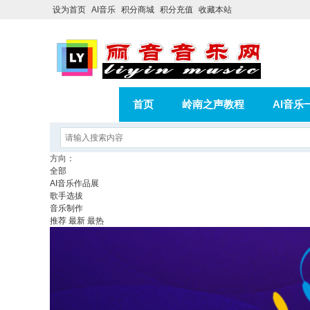
设为首页
AI音乐
积分商城
积分充值
收藏本站
首页
岭南之声教程
AI音乐
AI歌曲转版权歌曲实操教程
积分
方向：
全部
相册
分享
记录
AI音乐作品展
歌手选拔
音乐制作
推荐
最新
最热