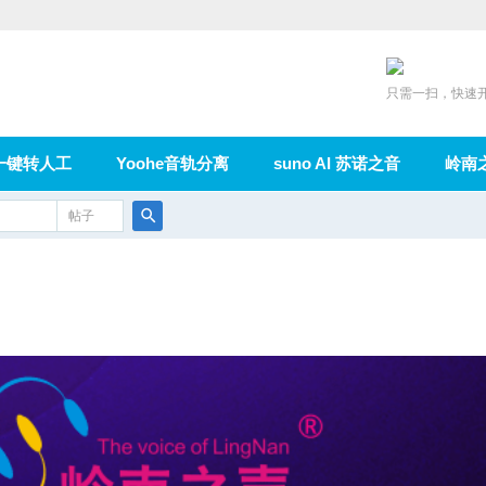
只需一扫，快速
一键转人工
Yoohe音轨分离
suno AI 苏诺之音
岭南
充值
帖子
在线论坛
群组
导读
家园
广播
搜
索