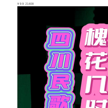
¥ 9.9
21408