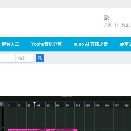
只需一扫，快速
一键转人工
Yoohe音轨分离
suno AI 苏诺之音
岭南
充值
帖子
在线论坛
群组
导读
家园
广播
搜
索