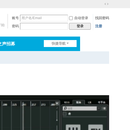
切
换
账号
自动登录
找回密码
到
宽
开始
密码
注册
登录
版
之声招募
快捷导航
排行榜
淘帖
日志