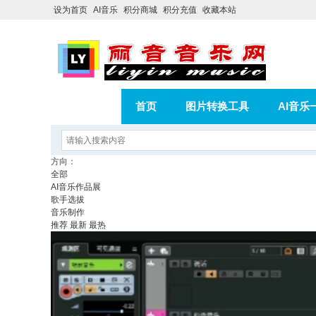
设为首页
AI音乐
积分商城
积分充值
收藏本站
首页
图片转换工具
AI音乐
AI歌曲转版权歌曲实操教程
积分
方向：
全部
相册
分享
记录
AI音乐作品展
歌手选拔
音乐制作
推荐
最新
最热