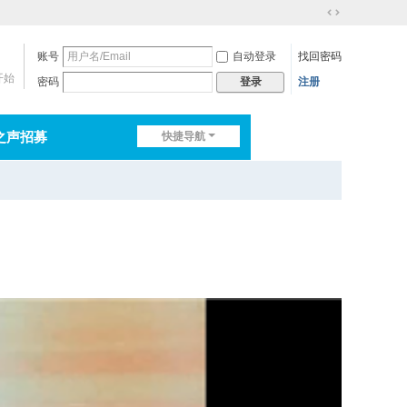
切
换
账号
自动登录
找回密码
到
宽
开始
密码
注册
登录
版
之声招募
快捷导航
排行榜
淘帖
日志