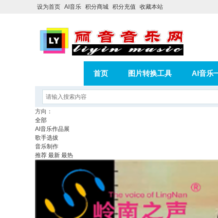
设为首页
AI音乐
积分商城
积分充值
收藏本站
首页
图片转换工具
AI音乐
AI歌曲转版权歌曲实操教程
积分
方向：
全部
相册
分享
记录
AI音乐作品展
歌手选拔
音乐制作
推荐
最新
最热