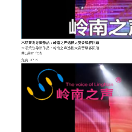
木泓策划导演作品：岭南之声选拔大赛晋级赛回顾
木泓策划导演作品：岭南之声选拔大赛晋级赛回顾
共1课时
吖清
免费
3719