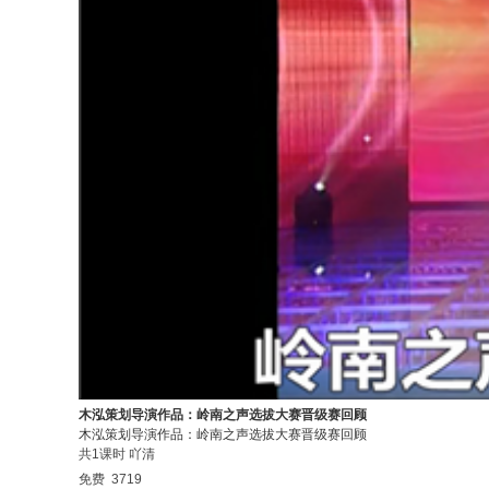
木泓策划导演作品：岭南之声选拔大赛晋级赛回顾
木泓策划导演作品：岭南之声选拔大赛晋级赛回顾
共1课时
吖清
免费
3719