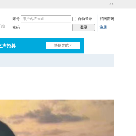
切
换
账号
自动登录
找回密码
到
宽
开始
密码
注册
登录
版
之声招募
快捷导航
排行榜
淘帖
日志