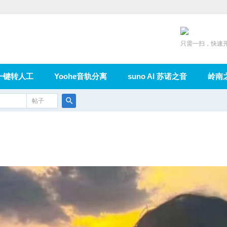
只需一扫，快速
一键转人工
Yoohe音轨分离
suno AI 苏诺之音
岭南
充值
帖子
在线论坛
群组
导读
家园
广播
搜
索