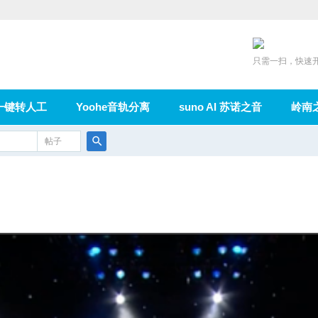
只需一扫，快速
一键转人工
Yoohe音轨分离
suno AI 苏诺之音
岭南
充值
帖子
在线论坛
群组
导读
家园
广播
搜
索