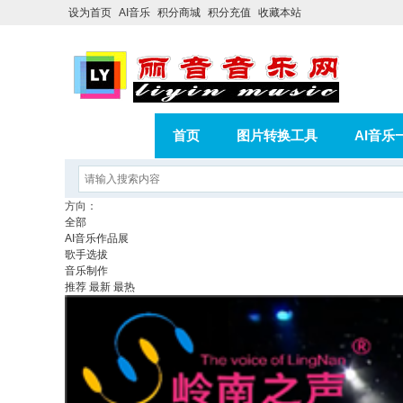
设为首页
AI音乐
积分商城
积分充值
收藏本站
首页
图片转换工具
AI音乐
AI歌曲转版权歌曲实操教程
积分
方向：
全部
相册
分享
记录
AI音乐作品展
歌手选拔
音乐制作
推荐
最新
最热