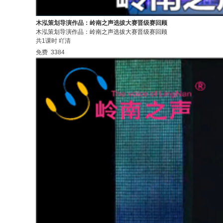
木泓策划导演作品：岭南之声选拔大赛晋级赛回顾
木泓策划导演作品：岭南之声选拔大赛晋级赛回顾
共1课时
吖清
免费
3384