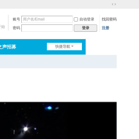
切
换
账号
自动登录
找回密码
到
宽
开始
密码
注册
登录
版
之声招募
快捷导航
排行榜
淘帖
日志