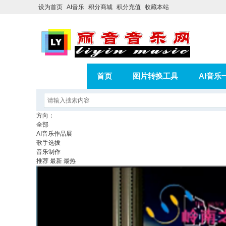
设为首页
AI音乐
积分商城
积分充值
收藏本站
首页
图片转换工具
AI音乐
AI歌曲转版权歌曲实操教程
积分
方向：
全部
相册
分享
记录
AI音乐作品展
歌手选拔
音乐制作
推荐
最新
最热