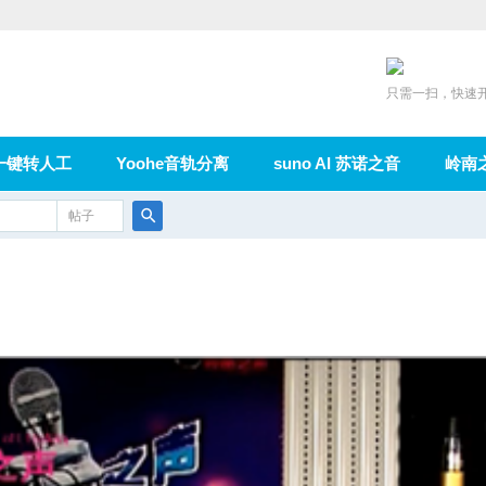
只需一扫，快速
一键转人工
Yoohe音轨分离
suno AI 苏诺之音
岭南
充值
帖子
在线论坛
群组
导读
家园
广播
搜
索