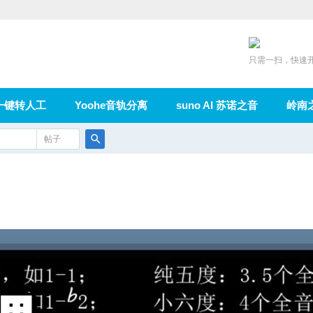
只需一扫，快速
一键转人工
Yoohe音轨分离
suno AI 苏诺之音
岭南
充值
帖子
在线论坛
群组
导读
家园
广播
搜
索