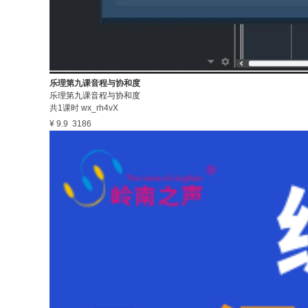
乐理第九课音程与协和度
乐理第九课音程与协和度
共1课时
wx_rh4vX
¥ 9.9
3186