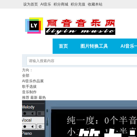
设为首页
AI音乐
积分商城
积分充值
收藏本站
首页
图片转换工具
AI音乐
AI歌曲转版权歌曲实操教程
积分
方向：
全部
相册
分享
记录
AI音乐作品展
歌手选拔
音乐制作
推荐
最新
最热