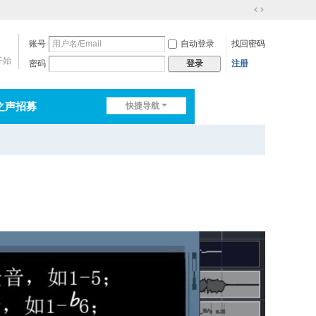
切
换
账号
自动登录
找回密码
到
宽
开始
密码
注册
登录
版
之声招募
快捷导航
排行榜
淘帖
日志