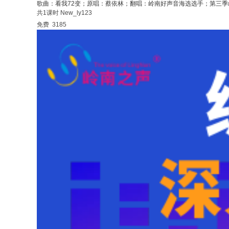
歌曲：看我72变；原唱：蔡依林；翻唱：岭南好声音海选选手；第三
共1课时
New_ly123
免费
3185