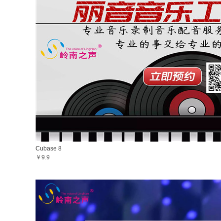
Cubase 8
￥9.9