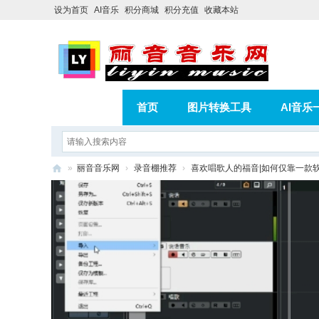
设为首页
AI音乐
积分商城
积分充值
收藏本站
首页
图片转换工具
AI音乐
AI歌曲转版权歌曲实操教程
积分
»
丽音音乐网
›
录音棚推荐
›
喜欢唱歌人的福音|如何仅靠一款
相册
分享
记录