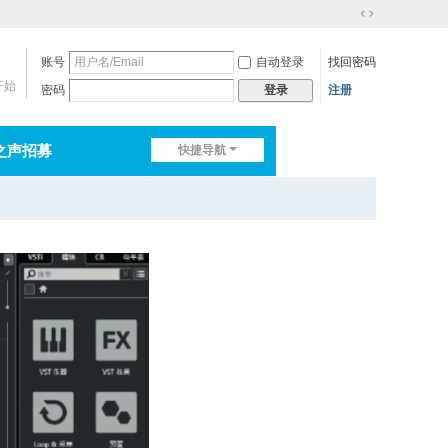
切
换
账号
自动登录
找回密码
到
宽
开始
密码
注册
登录
版
之声招募
快捷导航
排行榜
淘帖
日志