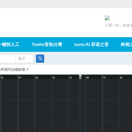
只需一扫，快速
一键转人工
Yoohe音轨分离
suno AI 苏诺之音
岭南
充值
帖子
在线论坛
群组
导读
家园
广播
搜
软件就可以唱好歌？
索