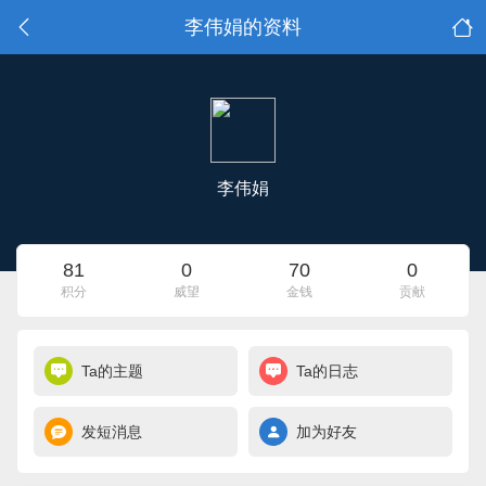
李伟娟的资料
李伟娟
81
0
70
0
积分
威望
金钱
贡献
Ta的主题
Ta的日志
发短消息
加为好友