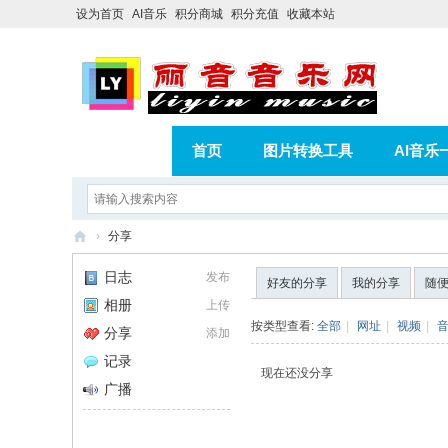
设为首页
AI音乐
积分商城
积分充值
收藏本站
首页
图片转换工具
AI音乐
AI歌曲转版权歌曲实操教程
积分
›
分享
相册
分享
记录
丽
日志
发布
好友的分享
我的分享
随
音
相册
上传
音
按类型查看:
全部
|
网址
|
视频
|
分享
添加
乐
记录
现在还没分享
网
广播