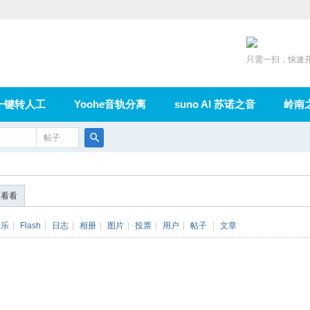
只需一扫，快速
一键转人工
Yoohe音轨分离
suno AI 苏诺之音
岭南
充值
帖子
在线论坛
群组
导读
家园
广播
搜
索
便看看
音乐
|
Flash
|
日志
|
相册
|
图片
|
投票
|
用户
|
帖子
|
文章