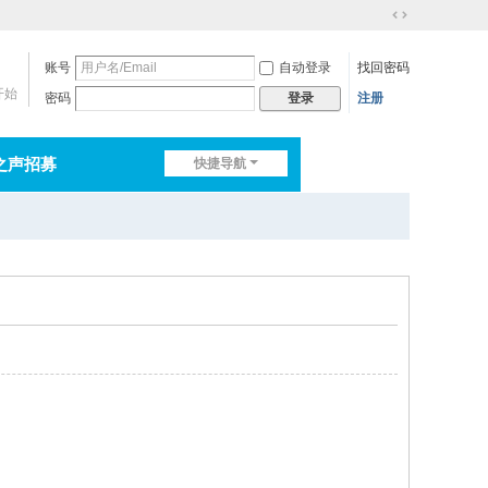
切
换
账号
自动登录
找回密码
到
宽
开始
密码
注册
登录
版
之声招募
快捷导航
排行榜
淘帖
日志