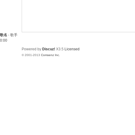
歌名
-
歌手
0:00
Powered by
Discuz!
X3.5
Licensed
© 2001-2013
Comsenz Inc.