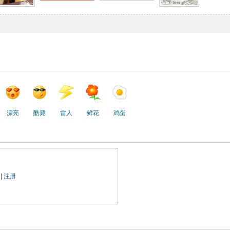
漂亮
酷毙
雷人
鲜花
鸡蛋
|
注册