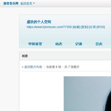
丽音音乐网
返回首页
盛欣的个人空间
https://www.liyinmusic.com/?7356
[收藏]
[复制]
[分享]
[RSS]
空间首页
动态
记录
日志
相册
« 返回图片列表
|
当前第 6 张
|
共 7 张图片