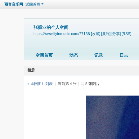
丽音音乐网
返回首页
张振业的个人空间
https://www.liyinmusic.com/?7138
[收藏]
[复制]
[分享]
[RSS]
空间首页
动态
记录
日志
相册
« 返回图片列表
|
当前第 4 张
|
共 5 张图片