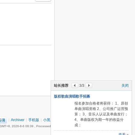
站长推荐
3
/3
关闭
版权歌曲演唱歌手招募
报名参加合格者将获得： 1、原创
单曲演唱资格 2、公司推广运营预
算； 3、音乐人认证及单曲发行；
4、单曲版权为期一年的收益分
|
Archiver
|
手机版
|
小黑屋
|
丽音音乐网
(
粤ICP备18151349号
)
成；
GMT+8, 2026-8-6 08:39
, Processed in 0.055731 second(s), 17 queries , Gzip On.
查看 »