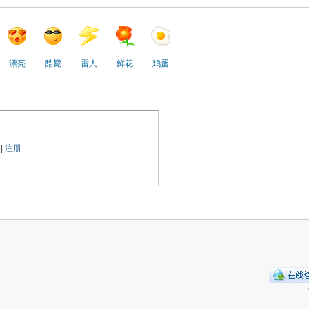
漂亮
酷毙
雷人
鲜花
鸡蛋
|
注册