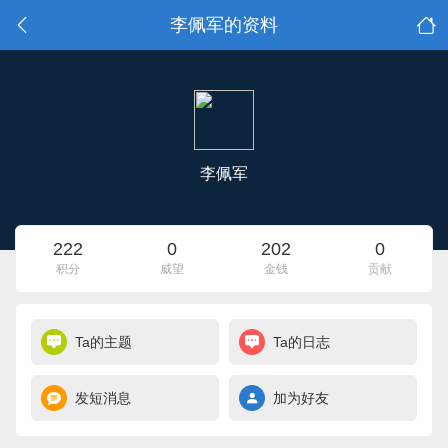
李佩军的资料
李佩军
222
0
202
0
积分
威望
金钱
贡献
Ta的主题
Ta的日志
发短消息
加为好友