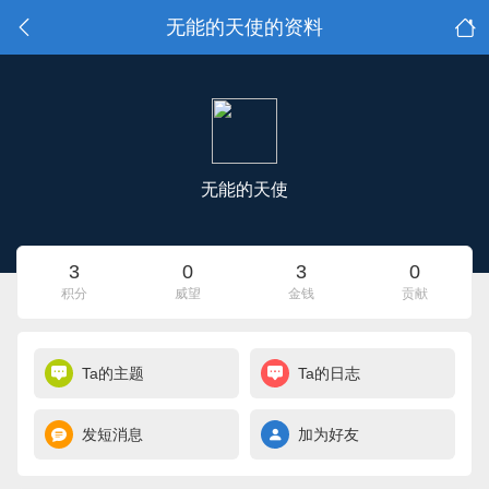
无能的天使的资料
无能的天使
3
0
3
0
积分
威望
金钱
贡献
Ta的主题
Ta的日志
发短消息
加为好友