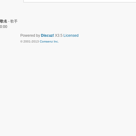
歌名
-
歌手
0:00
Powered by
Discuz!
X3.5
Licensed
© 2001-2013
Comsenz Inc.