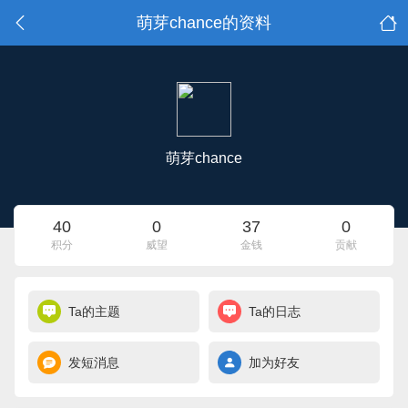
萌芽chance的资料
萌芽chance
40
0
37
0
积分
威望
金钱
贡献
Ta的主题
Ta的日志
发短消息
加为好友