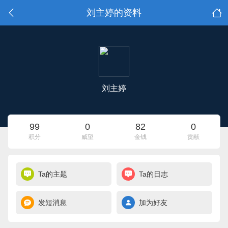
刘主婷的资料
刘主婷
99
0
82
0
积分
威望
金钱
贡献
Ta的主题
Ta的日志
发短消息
加为好友